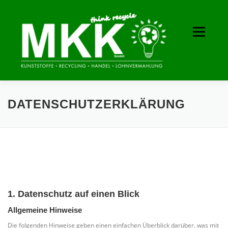
Zum
Inhalt
springen
Menü
LEISTUNGEN
ÜBER UNS
DATENSCHUTZERKLÄRUNG
KONTAKT
1. Datenschutz auf einen Blick
Allgemeine Hinweise
Die folgenden Hinweise geben einen einfachen Überblick darüber, was mit