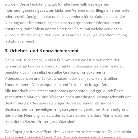
wurden. Diese Feststellung gilt für alle innerhalb des eigenen
Internetangebotes gesetzten Links und Verweise. Für illegale, fehlerhafte
oder unvollständige Inhalte und insbesondere für Schäden, die aus der
Nutzung oder Nichtnutzung solcherart dargebotener Informationen
entstehen, haftet allein der Anbieter der Seite, auf welche verwiesen
wurde, nicht derjenige, der über Links auf die jeweilige Veröffentlichung
lediglich verweist.
3. Urheber- und Kennzeichenrecht
Der Autor ist bestrebt, in allen Publikationen die Urheberrechte der
verwendeten Grafiken, Tondokumente, Videosequenzen und Texte zu
beachten, von ihm selbst erstellte Grafiken, Tondokumente,
Videosequenzen und Texte zu nutzen oder auf lizenzfreie Grafiken,
Tondokumente, Videosequenzen und Texte zurückzugreifen.
Alle innerhalb des Internetangebotes genannten und ggf. durch Dritte
geschützten Marken- und Warenzeichen unterliegen uneingeschränkt den
Bestimmungen des jeweils gültigen Kennzeichenrechts und den
Besitzrechten der jeweiligen eingetragenen Eigentümer. Allein aufgrund
der bloßen Nennung ist nicht der Schluss zu ziehen, dass Markenzeichen
nicht durch Rechte Dritter geschützt sind!
Das Copyright für veröffentlichte, vom Autor selbst erstellte Objekte bleibt
allein beim Autor der Seiten. Eine Vervielfältigung oder Verwendung